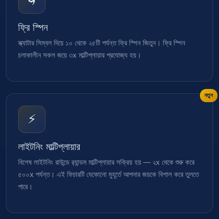
ফ্রি স্পিন
স্ক্যাটার সিম্বল দিয়ে ১০ থেকে ২৫টি পর্যন্ত ফ্রি স্পিন জিতুন। ফ্রি স্পিন
চলাকালীন সকল জয়ে ৩x মাল্টিপ্লায়ার প্রযোজ্য হয়।
নতুন
⚡
লাইটনিং মাল্টিপ্লায়ার
বিশেষ লাইটনিং রাউন্ডে র‍্যান্ডম মাল্টিপ্লায়ার সক্রিয় হয় — ২x থেকে শুরু করে
৫০০x পর্যন্ত। এই ফিচারটি যেকোনো মুহূর্তে আপনার জয়কে বিশাল করে তুলতে
পারে।