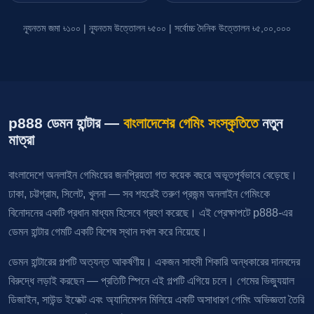
ন্যূনতম জমা ৳১০০ | ন্যূনতম উত্তোলন ৳৫০০ | সর্বোচ্চ দৈনিক উত্তোলন ৳৫,০০,০০০
p888 ডেমন হান্টার —
বাংলাদেশের গেমিং সংস্কৃতিতে
নতুন
মাত্রা
বাংলাদেশে অনলাইন গেমিংয়ের জনপ্রিয়তা গত কয়েক বছরে অভূতপূর্বভাবে বেড়েছে।
ঢাকা, চট্টগ্রাম, সিলেট, খুলনা — সব শহরেই তরুণ প্রজন্ম অনলাইন গেমিংকে
বিনোদনের একটি প্রধান মাধ্যম হিসেবে গ্রহণ করেছে। এই প্রেক্ষাপটে p888-এর
ডেমন হান্টার গেমটি একটি বিশেষ স্থান দখল করে নিয়েছে।
ডেমন হান্টারের গল্পটি অত্যন্ত আকর্ষণীয়। একজন সাহসী শিকারি অন্ধকারের দানবদের
বিরুদ্ধে লড়াই করছেন — প্রতিটি স্পিনে এই গল্পটি এগিয়ে চলে। গেমের ভিজ্যুয়াল
ডিজাইন, সাউন্ড ইফেক্ট এবং অ্যানিমেশন মিলিয়ে একটি অসাধারণ গেমিং অভিজ্ঞতা তৈরি