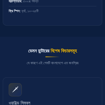
মাল্টিপ্লায়ার:
৫০০x পর্যন্ত
ফ্রি স্পিন:
হ্যাঁ, ১০–২৫টি
ডেমন হান্টারের
বিশেষ ফিচারসমূহ
যে কারণে এই গেমটি বাংলাদেশে এত জনপ্রিয়
🗡️
ওয়াইল্ড সিম্বল