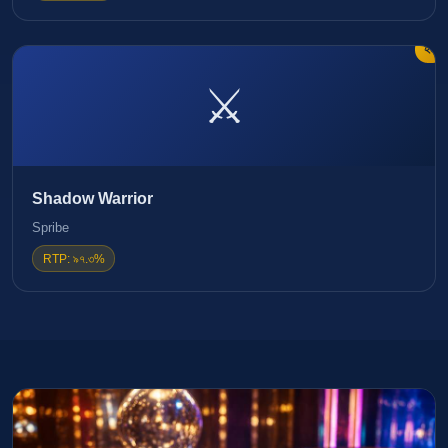
হট
⚔️
Shadow Warrior
Spribe
RTP: ৯৭.৩%