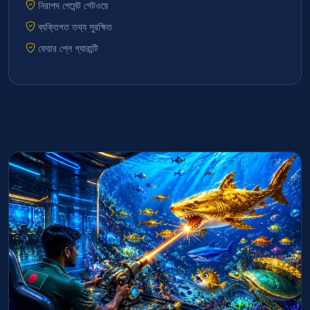
নিরাপদ পেমেন্ট গেটওয়ে
ব্যক্তিগত তথ্য সুরক্ষিত
ফেয়ার প্লে গ্যারান্টি