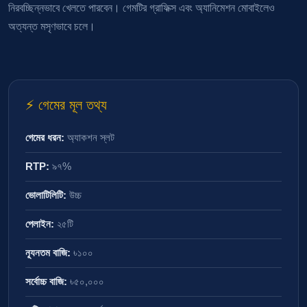
নিরবচ্ছিন্নভাবে খেলতে পারবেন। গেমটির গ্রাফিক্স এবং অ্যানিমেশন মোবাইলেও
অত্যন্ত মসৃণভাবে চলে।
⚡ গেমের মূল তথ্য
গেমের ধরন:
অ্যাকশন স্লট
RTP:
৯৭%
ভোলাটিলিটি:
উচ্চ
পেলাইন:
২৫টি
ন্যূনতম বাজি:
৳১০০
সর্বোচ্চ বাজি:
৳৫০,০০০