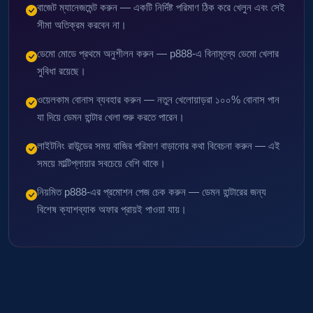
বাজেট ম্যানেজমেন্ট করুন — একটি নির্দিষ্ট পরিমাণ ঠিক করে খেলুন এবং সেই
সীমা অতিক্রম করবেন না।
ডেমো মোডে প্রথমে অনুশীলন করুন — p888-এ বিনামূল্যে ডেমো খেলার
সুবিধা রয়েছে।
ওয়েলকাম বোনাস ব্যবহার করুন — নতুন খেলোয়াড়রা ১০০% বোনাস পান
যা দিয়ে ডেমন হান্টার খেলা শুরু করতে পারেন।
লাইটনিং রাউন্ডের সময় বাজির পরিমাণ বাড়ানোর কথা বিবেচনা করুন — এই
সময়ে মাল্টিপ্লায়ার সবচেয়ে বেশি থাকে।
নিয়মিত p888-এর প্রমোশন পেজ চেক করুন — ডেমন হান্টারের জন্য
বিশেষ ক্যাশব্যাক অফার প্রায়ই পাওয়া যায়।