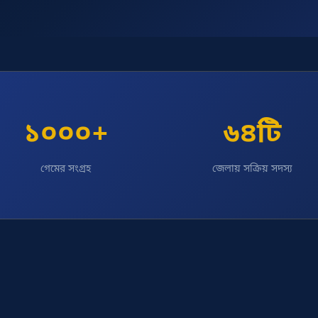
১০০০+
৬৪টি
গেমের সংগ্রহ
জেলায় সক্রিয় সদস্য