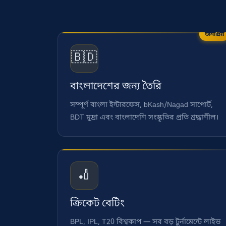
জনপ্রিয়
🇧🇩
বাংলাদেশের জন্য তৈরি
সম্পূর্ণ বাংলা ইন্টারফেস, bKash/Nagad সাপোর্ট,
BDT মুদ্রা এবং বাংলাদেশি সংস্কৃতির প্রতি শ্রদ্ধাশীল।
🏏
ক্রিকেট বেটিং
BPL, IPL, T20 বিশ্বকাপ — সব বড় টুর্নামেন্টে লাইভ