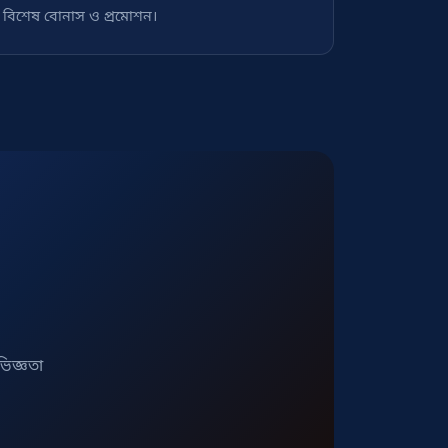
বিশেষ বোনাস ও প্রমোশন।
িজ্ঞতা