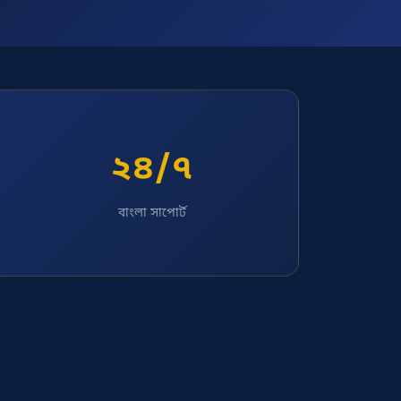
২৪/৭
বাংলা সাপোর্ট