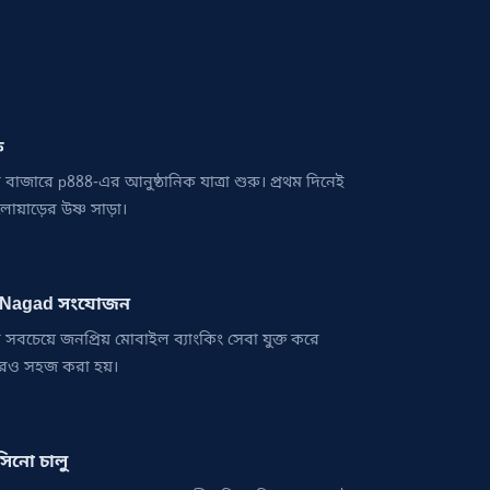
ু
বাজারে p888-এর আনুষ্ঠানিক যাত্রা শুরু। প্রথম দিনেই
য়াড়ের উষ্ণ সাড়া।
 Nagad সংযোজন
সবচেয়ে জনপ্রিয় মোবাইল ব্যাংকিং সেবা যুক্ত করে
ও সহজ করা হয়।
সিনো চালু