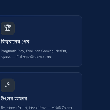
🏆
বিশ্বমানের গেম
Pragmatic Play, Evolution Gaming, NetEnt,
Spribe — শীর্ষ প্রোভাইডারদের গেম।
🎉
উৎসব অফার
ঈদ, পহেলা বৈশাখ, বিজয় দিবস — প্রতিটি উৎসবে