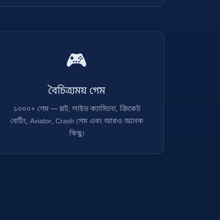
🎮
বৈচিত্র্যময় গেম
১০০০+ গেম — স্লট, লাইভ ক্যাসিনো, ক্রিকেট
বেটিং, Aviator, Crash গেম এবং আরও অনেক
কিছু।